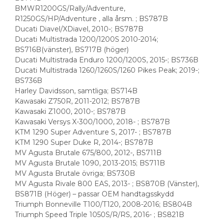
BMWR1200GS/Rally/Adventure,
R1250GS/HP/Adventure , alla årsm. ; BS787B
Ducati Diavel/XDiavel, 2010-; BS787B
Ducati Multistrada 1200/1200S 2010-2014;
BS716B(vänster), BS717B (höger)
Ducati Multistrada Enduro 1200/1200S, 2015-; BS736B
Ducati Multistrada 1260/1260S/1260 Pikes Peak; 2019-;
BS736B
Harley Davidsson, samtliga; BS714B
Kawasaki Z750R, 2011-2012; BS787B
Kawasaki Z1000, 2010-; BS787B
Kawasaki Versys X-300/1000, 2018- ; BS787B
KTM 1290 Super Adventure S, 2017- ; BS787B
KTM 1290 Super Duke R, 2014-; BS787B
MV Agusta Brutale 675/800, 2012-, BS711B
MV Agusta Brutale 1090, 2013-2015; BS711B
MV Agusta Brutale övriga; BS730B
MV Agusta Rivale 800 EAS, 2013- ; BS870B (Vänster),
BS871B (Höger) – passar OEM handtagsskydd
Triumph Bonneville T100/T120, 2008-2016; BS804B
Triumph Speed Triple 1050S/R/RS, 2016- ; BS821B