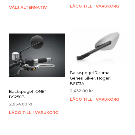
LÄGG TILL I VARUKORG
VÄLJ ALTERNATIV
Den
här
produkten
har
flera
varianter.
De
olika
alternativen
kan
väljas
Backspegel Rizoma
på
Genesi Silver, Höger,
produktsidan
BS173A
2,432.00
kr
Backspegel ”ONE”
BS250B
LÄGG TILL I VARUKORG
2,064.00
kr
LÄGG TILL I VARUKORG