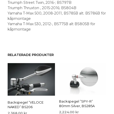
Triumph Street Twin, 2016-; BS797B
Triumph Thruxton , 2015-2016; BS804B
Yamaha T-Max 500, 2008-2011, BS785B alt. BS786B för
kåpmontage
Yamaha T-Max 530, 2012-, BS775B alt BS805B för
kåpmontage
RELATERADE PRODUKTER
Backspegel ”SPY-R”
Backspegel ”VELOCE
80mm Silver, BS285A
NAKED” BS206
2,224.00
kr
2,368.00
kr