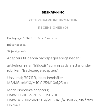
BESKRIVNING
YTTERLIGARE INFORMATION
RECENSIONER (0)
Backspegel ”CIRCUIT 959RS” rizoma.
Blåtonat glas.
Säljes styckvis.
Adapters till denna backspegel enligt nedan ;
artikelnummer ”BSxxxB” som ni sedan hittar under
rubriken ”Backspegeladapters”
Universal; BS711B, kitet innehåller
M8/M8sx/M10/M10x1,25/M10x1,25sx )
Modellspecifika adapters;
BMW, F800GS 2013- ; BS820B
BMW K1200RS/R1150R/R1150RS/R1150GS, alla årsm. ;
BS714B