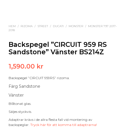
HEM
/
RIZOMA
/
STREET
/
DUCATI
/
MONSTER
/
MONSTER 797 2017-
2018
Backspegel ”CIRCUIT 959 RS
Sandstone” Vänster BS214Z
1,590.00
kr
Backspegel ”CIRCUIT 959RS” rizoma.
Färg Sandstone
Vänster
Blåtonat glas.
Säljes styckvis.
Adaptrar krävs i de allra flesta fall vid montering av
backspeglar.
Tryck här för att komma till adaptrarna!