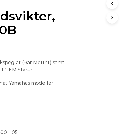
U
K
dsvikter,
T
E
0B
R
I
V
A
R
U
K
ckspeglar (Bar Mount) samt
O
till OEM Styren
R
G
E
nnat Yamahas modeller
N
.
00 – 05