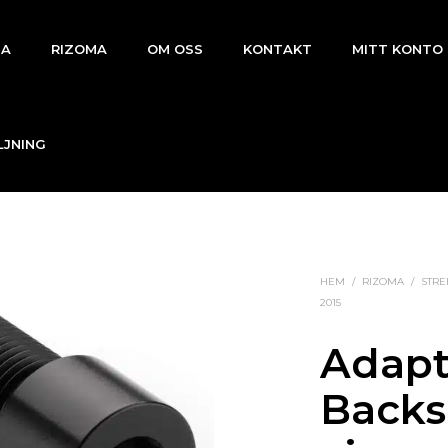
DA
RIZOMA
OM OSS
KONTAKT
MITT KONTO
LJNING
HEM
/
RIZOMA
/
STRE
2015
Adapt
Backs