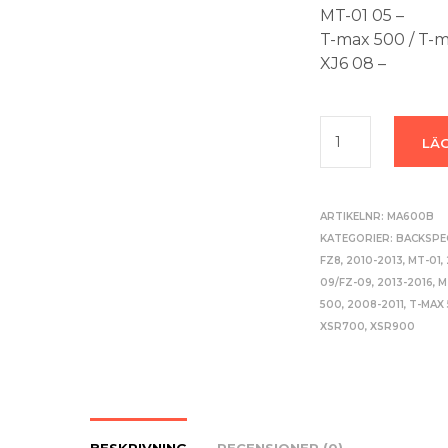
MT-01 05 –
T-max 500 / T-m
XJ6 08 –
LÄG
ARTIKELNR:
MA600B
KATEGORIER:
BACKSPE
FZ8, 2010-2013
,
MT-01,
09/FZ-09, 2013-2016
,
M
500, 2008-2011
,
T-MAX 
XSR700
,
XSR900