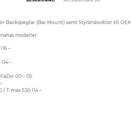
BESKRIVNING
RECENSIONER (0)
ör Backspeglar (Bar Mount) samt Styrändsvikter till OE
amahas modeller
 06 –
 04 –
FaZer 00 – 05
–
 / T-max 530 04 –