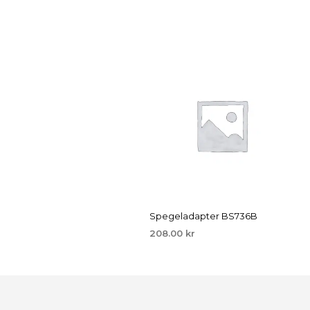
Spegeladapter BS736B
208.00
kr
LÄGG TILL I VARUKORG