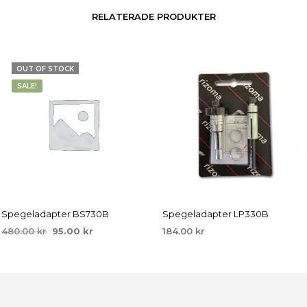
RELATERADE PRODUKTER
OUT OF STOCK
SALE!
Spegeladapter BS730B
Spegeladapter LP330B
Det
Det
480.00
kr
95.00
kr
184.00
kr
ursprungliga
nuvarande
LÄS MER
LÄGG TILL I VARUKORG
priset
priset
var:
är:
480.00 kr.
95.00 kr.