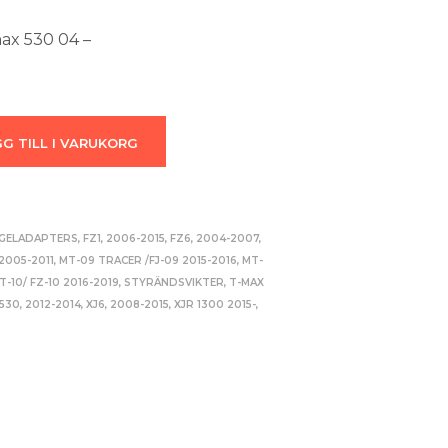
ax 530 04 –
G TILL I VARUKORG
GELADAPTERS
,
FZ1, 2006-2015
,
FZ6, 2004-2007
,
 2005-2011
,
MT-09 TRACER /FJ-09 2015-2016
,
MT-
T-10/ FZ-10 2016-2019
,
STYRÄNDSVIKTER
,
T-MAX
530, 2012-2014
,
XJ6, 2008-2015
,
XJR 1300 2015-
,