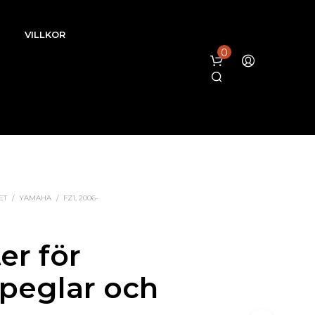
VILLKOR
0
ET
/
YAMAHA
/
FZ1, 2006-
I
N
G
er för
A
P
peglar och
R
O
D