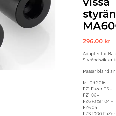
vissa
styrän
MA60
296.00
kr
Adapter för Ba
Styrändsvikter 
Passar bland a
MT09 2016-
FZ1 Fazer 06 –
FZ1 06 –
FZ6 Fazer 04 –
FZ6 04 –
FZS 1000 FaZer 